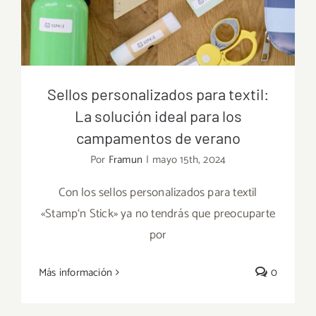
Sellos personalizados para textil:
La solución ideal para los
campamentos de verano
Por
Framun
|
mayo 15th, 2024
Sellos personalizados para textil: La
Con los sellos personalizados para textil
solución ideal para los campamentos de
«Stamp‘n Stick» ya no tendrás que preocuparte
verano
por
Más información
0