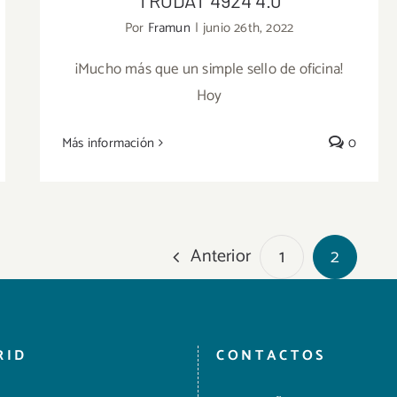
Por
Framun
|
junio 26th, 2022
¡Mucho más que un simple sello de oficina!
Hoy
TRODAT 4924 4.0
Más información
0
Anterior
1
2
RID
CONTACTOS