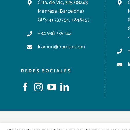
Crta. de Vic, 325 08243
C
Manresa (Barcelona)
GPS: 41.737754, 1.848457
+34 938 735 142
framun@framun.com
REDES SOCIALES