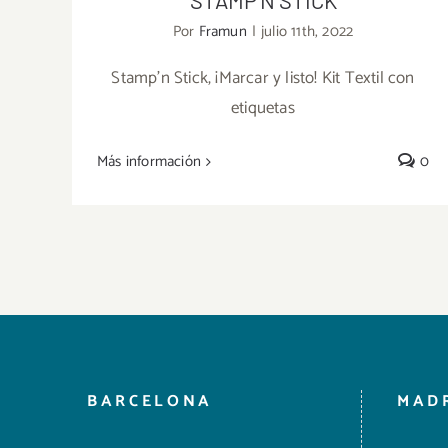
Por
Framun
|
julio 11th, 2022
Stamp'n Stick, ¡Marcar y listo! Kit Textil con
etiquetas
STAMP’N STICK
Más información
0
BARCELONA
MAD