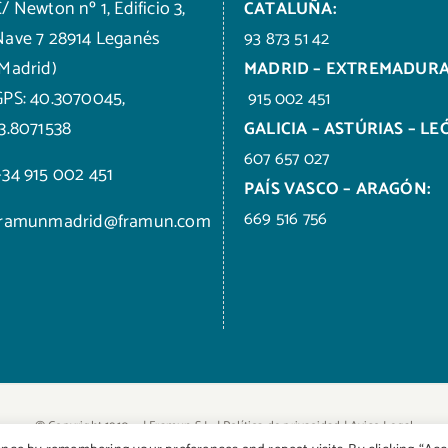
/ Newton nº 1, Edificio 3,
CATALUÑA:
Nave 7 28914 Leganés
93 873 51 42
(Madrid)
MADRID – EXTREMADURA
GPS: 40.3070045,
915 002 451
-3.8071538
GALICIA – ASTÚRIAS – LE
607 657 027
+34 915 002 451
PAÍS VASCO – ARAGÓN:
669 516 756
framunmadrid@framun.com
© Copyright 1910 -
| Framun S.L. |
Política de privacidad
|
Aviso Legal