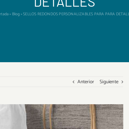
DETALLES
rtada
»
Blog
»
SELLOS REDONDOS PERSONALIZABLES PARA PARA DETAL
Anterior
Siguiente