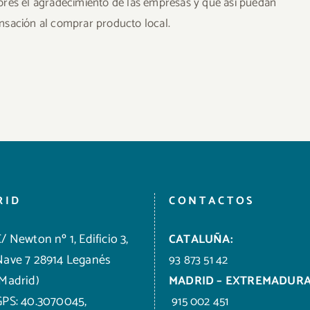
ores el agradecimiento de las empresas y que así puedan
nsación al comprar producto local.
RID
CONTACTOS
/ Newton nº 1, Edificio 3,
CATALUÑA:
Nave 7 28914 Leganés
93 873 51 42
(Madrid)
MADRID – EXTREMADURA
GPS: 40.3070045,
915 002 451