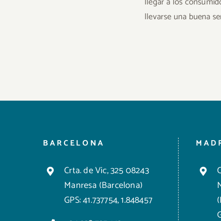
llegar a los consumid
llevarse una buena se
BARCELONA
MAD
Crta. de Vic, 325 08243
C
Manresa (Barcelona)
GPS: 41.737754, 1.848457