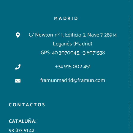
MADRID
C/ Newton nº 1, Edificio 3, Nave 7 28914
Leganés (Madrid)
GPS: 40.3070045, -3.8071538
+34 915 002 451
framunmadrid@framun.com
CONTACTOS
CATALUÑA:
93 873 51 42