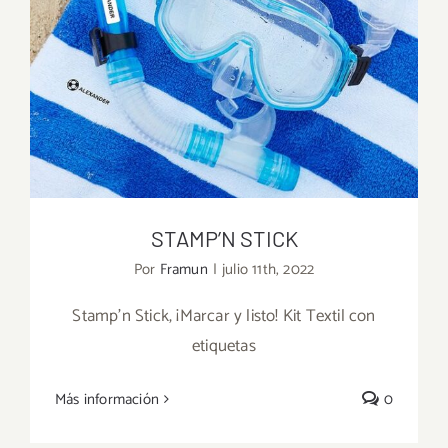
STAMP’N STICK
Por
Framun
|
julio 11th, 2022
Stamp'n Stick, ¡Marcar y listo! Kit Textil con
etiquetas
STAMP’N STICK
Más información
0