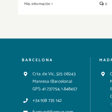
Más información
0
BARCELONA
MAD
Crta. de Vic, 325 08243
C
Manresa (Barcelona)
GPS: 41.737754, 1.848457
+34 938 735 142