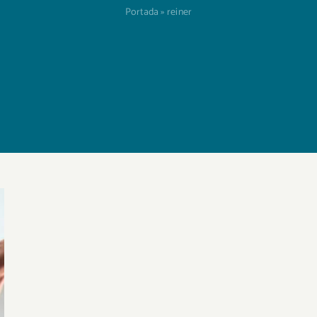
Portada
»
reiner