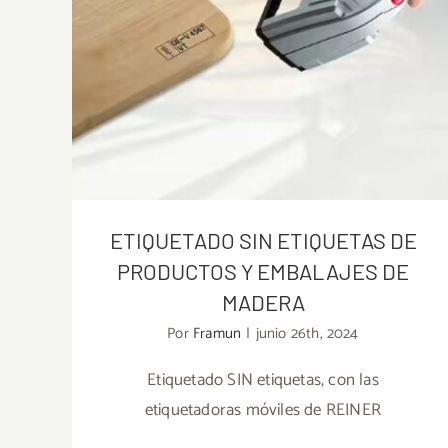
ETIQUETADO SIN ETIQUETAS DE
PRODUCTOS Y EMBALAJES DE
MADERA
Por
Framun
|
junio 26th, 2024
Etiquetado SIN etiquetas, con las
ETIQUETADO SIN ETIQUETAS DE
PRODUCTOS Y EMBALAJES DE MADERA
etiquetadoras móviles de REINER