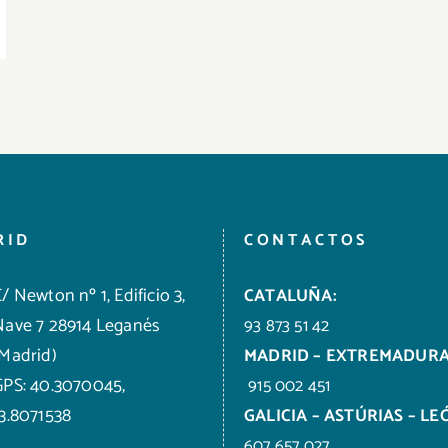
RID
CONTACTOS
/ Newton nº 1, Edificio 3,
CATALUÑA:
Nave 7 28914 Leganés
93 873 51 42
(Madrid)
MADRID – EXTREMADURA
GPS: 40.3070045,
915 002 451
-3.8071538
GALICIA – ASTÚRIAS – LE
607 657 027