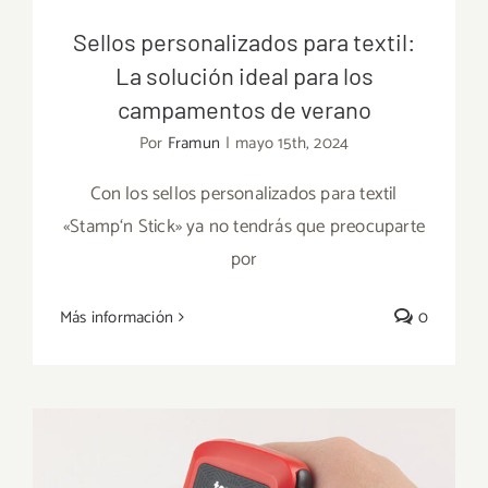
Sellos personalizados para textil:
La solución ideal para los
campamentos de verano
Por
Framun
|
mayo 15th, 2024
Sellos personalizados para textil: La
Con los sellos personalizados para textil
solución ideal para los campamentos de
«Stamp‘n Stick» ya no tendrás que preocuparte
verano
por
Más información
0