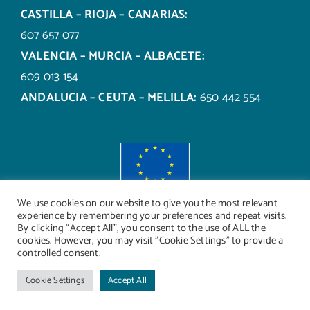
CASTILLA – RIOJA – CANARIAS:
607 657 077
VALENCIA – MURCIA – ALBACETE:
609 013 154
ANDALUCIA – CEUTA – MELILLA:
650 442 554
We use cookies on our website to give you the most relevant
experience by remembering your preferences and repeat visits.
By clicking “Accept All”, you consent to the use of ALL the
cookies. However, you may visit "Cookie Settings" to provide a
controlled consent.
Cookie Settings
Accept All
© Copyright 1910 -
| Framun S.L. |
Política de privacidad
|
Aviso Legal