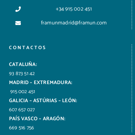
+34 915 002 451
framunmadrid@framun.com
CONTACTOS
CATALUÑA:
93 873 51 42
MADRID – EXTREMADURA:
915 002 451
GALICIA – ASTÚRIAS – LEÓN:
607 657 027
PAÍS VASCO – ARAGÓN:
669 516 756