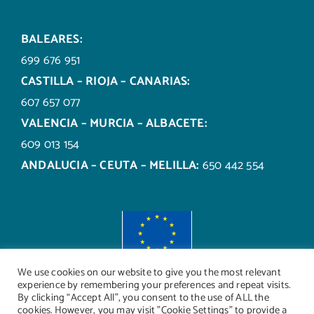
BALEARES:
699 676 951
CASTILLA – RIOJA – CANARIAS:
607 657 077
VALENCIA – MURCIA – ALBACETE:
609 013 154
ANDALUCIA – CEUTA – MELILLA:
650 442 554
We use cookies on our website to give you the most relevant
experience by remembering your preferences and repeat visits.
By clicking “Accept All”, you consent to the use of ALL the
cookies. However, you may visit "Cookie Settings" to provide a