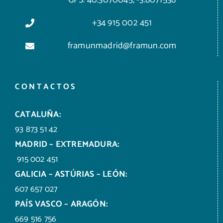
+34 915 002 451
framunmadrid@framun.com
CONTACTOS
CATALUÑA:
93 873 51 42
MADRID – EXTREMADURA:
915 002 451
GALICIA – ASTÚRIAS – LEÓN:
607 657 027
PAÍS VASCO – ARAGÓN:
669 516 756