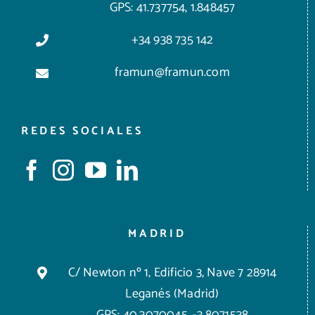
GPS: 41.737754, 1.848457
+34 938 735 142
framun@framun.com
REDES SOCIALES
MADRID
C/ Newton nº 1, Edificio 3, Nave 7 28914
Leganés (Madrid)
GPS: 40.3070045, -3.8071538