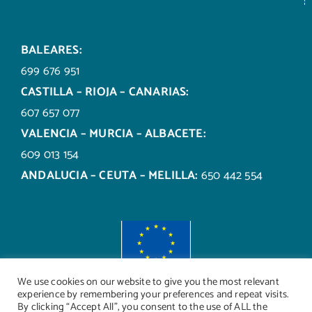
BALEARES:
699 676 951
CASTILLA – RIOJA – CANARIAS:
607 657 077
VALENCIA – MURCIA – ALBACETE:
609 013 154
ANDALUCIA – CEUTA – MELILLA:
650 442 554
We use cookies on our website to give you the most relevant
experience by remembering your preferences and repeat visits.
By clicking “Accept All”, you consent to the use of ALL the