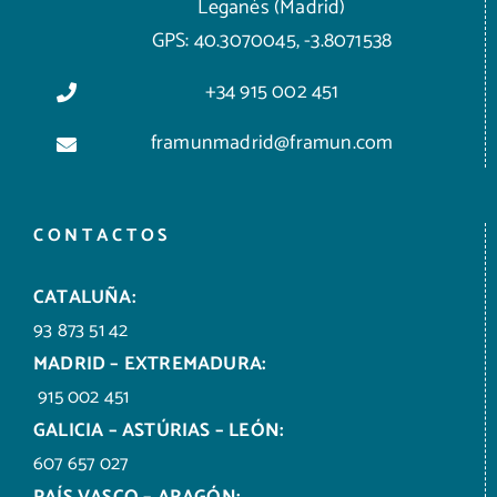
Leganés (Madrid)
GPS: 40.3070045, -3.8071538
+34 915 002 451
framunmadrid@framun.com
CONTACTOS
CATALUÑA:
93 873 51 42
MADRID – EXTREMADURA:
915 002 451
GALICIA – ASTÚRIAS – LEÓN:
607 657 027
PAÍS VASCO – ARAGÓN: