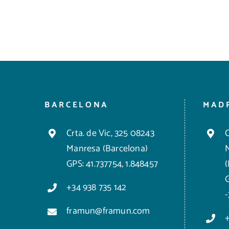
BARCELONA
MAD
Crta. de Vic, 325 08243
C
Manresa (Barcelona)
GPS: 41.737754, 1.848457
+34 938 735 142
framun@framun.com