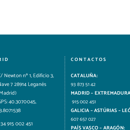
RID
CONTACTOS
/ Newton nº 1, Edificio 3,
CATALUÑA:
Nave 7 28914 Leganés
93 873 51 42
(Madrid)
MADRID – EXTREMADURA
GPS: 40.3070045,
915 002 451
-3.8071538
GALICIA – ASTÚRIAS – LE
607 657 027
+34 915 002 451
PAÍS VASCO – ARAGÓN: