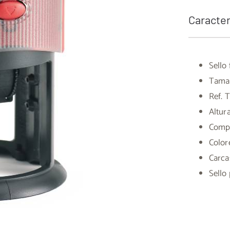
Caracter
Sello
Tamañ
Ref. 
Altur
Compa
Color
Carca
Sello 