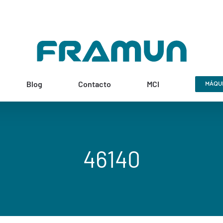
Blog
Contacto
MCI
MÁQUI
46140