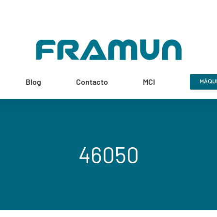
Blog
Contacto
MCI
MÁQUI
46050