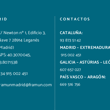
RID
CONTACTOS
/ Newton nº 1, Edificio 3,
CATALUÑA:
Nave 7 28914 Leganés
93 873 51 42
(Madrid)
MADRID – EXTREMADURA
GPS: 40.3070045,
915 002 451
-3.8071538
GALICIA – ASTÚRIAS – LE
607 657 027
+34 915 002 451
PAÍS VASCO – ARAGÓN:
669 516 756
framunmadrid@framun.com