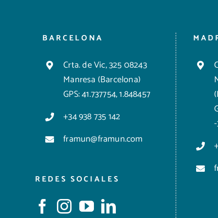
BARCELONA
MAD
Crta. de Vic, 325 08243
C
Manresa (Barcelona)
GPS: 41.737754, 1.848457
+34 938 735 142
framun@framun.com
REDES SOCIALES