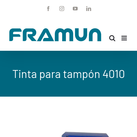
Saltar
Facebook
Instagram
YouTube
LinkedIn
al
contenido
Tinta para tampón 4010