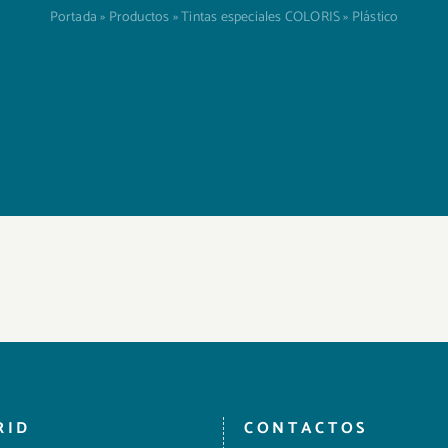
Portada
»
Productos
»
Tintas especiales COLORIS
»
Plástico
RID
CONTACTOS