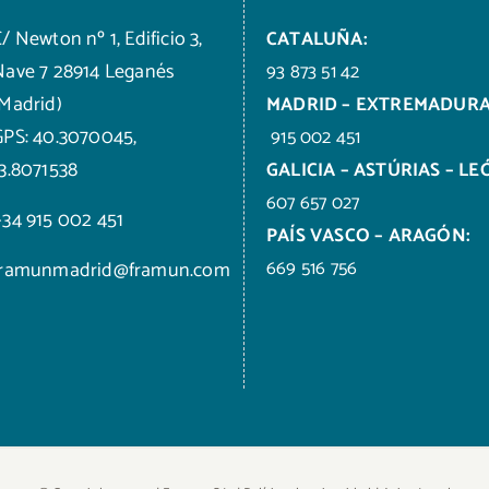
/ Newton nº 1, Edificio 3,
CATALUÑA:
Nave 7 28914 Leganés
93 873 51 42
(Madrid)
MADRID – EXTREMADURA
GPS: 40.3070045,
915 002 451
-3.8071538
GALICIA – ASTÚRIAS – LE
607 657 027
+34 915 002 451
PAÍS VASCO – ARAGÓN:
669 516 756
framunmadrid@framun.com