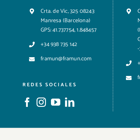
Crta. de Vic, 325 08243
C
Manresa (Barcelona)
GPS: 41.737754, 1.848457
+34 938 735 142
framun@framun.com
REDES SOCIALES