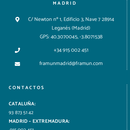
MADRID
C/ Newton nº 1, Edificio 3, Nave 7 28914
Leganés (Madrid)
GPS: 40.3070045, -3.8071538
+34 915 002 451
framunmadrid@framun.com
CONTACTOS
CATALUÑA:
93 873 51 42
MADRID – EXTREMADURA:
915 002 451